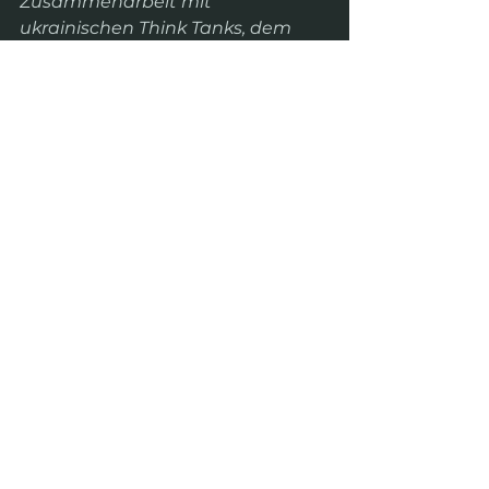
Zusammenarbeit mit 
ukrainischen Think Tanks, dem 
Reanimation Package of Reforms 
Coalition, dem Center of Policy 
and Legal Reforms, und der 
Plattform Wiederaufbau Ukraine 
organisiert und ist Teil des 
Ukraine-DARE Projekts von DRI, 
das vom Auswärtigen Amt 
gefördert wird.
Ankündigung
Alle ansehen
Aktuelle Beiträge