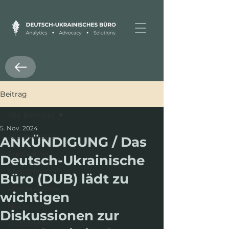
Beitrag
Alle Beiträge
5. Nov. 2024
Alle Beiträge
ANKÜNDIGUNG / Das
Publikation
Deutsch-Ukrainische
Medienfreiheit
Büro (DUB) lädt zu
Wiederaufbau
wichtigen
NGOs
Diskussionen zur
Tschernihiw