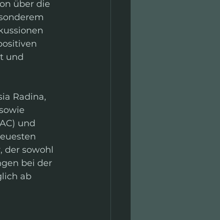
on über die 
esonderem 
kussionen 
ositiven 
t und 
ia Radina, 
sowie 
tAC) und 
neuesten 
, der sowohl 
ngen bei der 
lich ab 
 