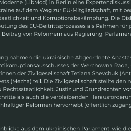
Moderne (LibMod) in Berlin eine Expertendiskussi
Ukraine auf dem Weg zur EU-Mitgliedschaft, mit b
taatlichkeit und Korruptionsbekämpfung. Die Dis
utung des EU-Beitrittsprozesses als Rahmen für p
 Beitrag von Reformern aus Regierung, Parlamen
ung nahmen die ukrainische Abgeordnete Anastas
ntikorruptionsausschusses der Werchowna Rada, 
innen der Zivilgesellschaft Tetiana Shevchuk (An
s (Mezha) teil. Die Zivilgesellschaft stellte den 
 Rechtsstaatlichkeit, Justiz und Grundrechten vor
schritte als auch die verbleibenden Herausforderu
chhaltiger Reformen hervorhebt (öffentlich zugäng
inblicke aus dem ukrainischen Parlament, wie die