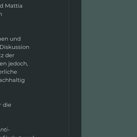
 Mattia 
n 
nen und 
Diskussion 
z der 
en jedoch, 
rliche 
achhaltig 
 die 
nti-