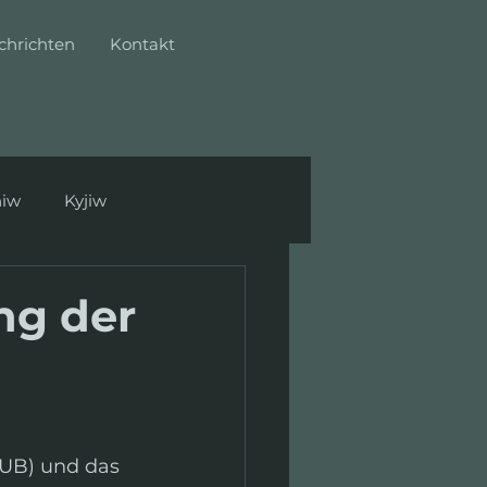
chrichten
Kontakt
hiw
Kyjiw
ng der
UB) und das 