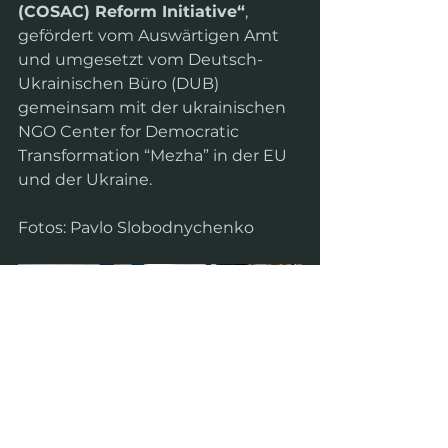
(COSAC) Reform Initiative“
, 
gefördert vom Auswärtigen Amt 
und umgesetzt vom Deutsch-
Ukrainischen Büro (DUB) 
gemeinsam mit der ukrainischen 
NGO Center for Democratic 
Transformation “Mezha” in der EU 
und der Ukraine.
Fotos: Pavlo Slobodnychenko