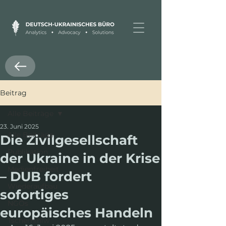
Beitrag
Alle Beiträge
23. Juni 2025
Alle Beiträge
Die Zivilgesellschaft
Publikation
der Ukraine in der Krise
Medienfreiheit
– DUB fordert
Wiederaufbau
sofortiges
NGOs
europäisches Handeln
Tschernihiw