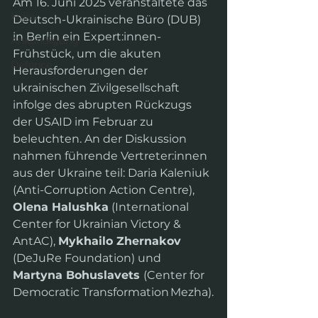
Am 16. Juni 2025 veranstaltete das 
Kyjiw
Deutsch-Ukrainische Büro (DUB) 
in Berlin ein Expert:innen-
Ankündigung
Frühstück, um die akuten 
Defence
Herausforderungen der 
ukrainischen Zivilgesellschaft 
infolge des abrupten Rückzugs 
der USAID im Februar zu 
beleuchten. An der Diskussion 
nahmen führende Vertreter:innen 
aus der Ukraine teil: Daria Kaleniuk 
(Anti-Corruption Action Centre), 
Olena Halushka
 (International 
Center for Ukrainian Victory & 
AntAC), 
Mykhailo Zhernakov
(DeJuRe Foundation) und 
Martyna Bohuslavets 
(Center for 
Democratic Transformation Mezha).