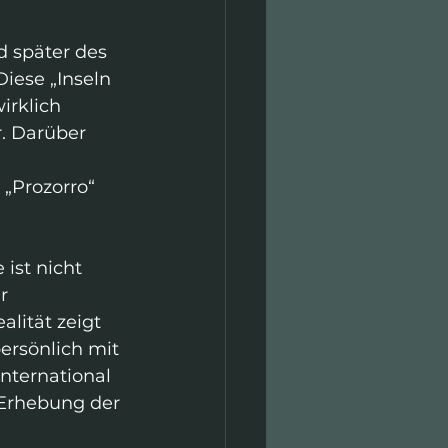
 später des 
iese „Inseln 
irklich 
. Darüber 
„Prozorro“ 
ist nicht 
r 
lität zeigt 
ersönlich mit 
International 
r Erhebung der 