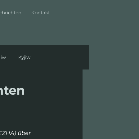
chrichten
Kontakt
hiw
Kyjiw
hten
EZHA) über 