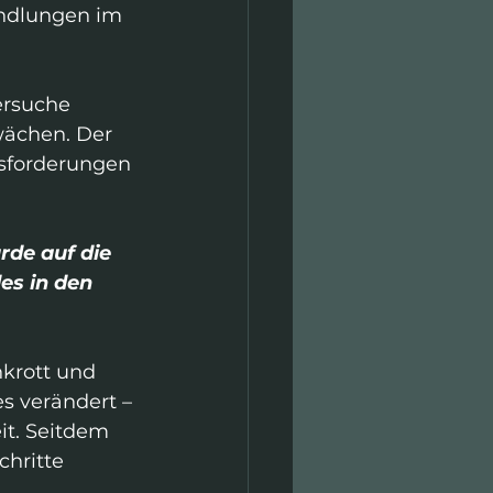
andlungen im 
ersuche 
wächen. Der 
usforderungen 
de auf die 
es in den 
nkrott und 
s verändert – 
it. Seitdem 
hritte 