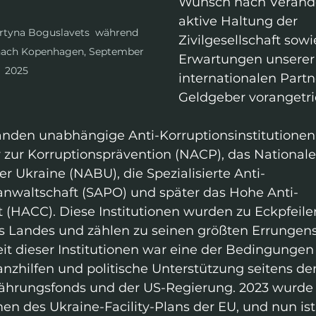
Wunsch nach Verände
aktive Haltung der 
artyna Boguslavets  während 
Zivilgesellschaft sowi
 nach Kopenhagen, September 
Erwartungen unserer
2025
internationalen Partn
Geldgeber vorangetri
tanden unabhängige Anti-Korruptionsinstitutionen 
 zur Korruptionsprävention (NACP), das Nationale
r Ukraine (NABU), die Spezialisierte Anti-
anwaltschaft (SAPO) und später das Hohe Anti-
 (HACC). Diese Institutionen wurden zu Eckpfeile
 Landes und zählen zu seinen größten Errungens
t dieser Institutionen war eine der Bedingungen 
anzhilfen und politische Unterstützung seitens der
ährungsfonds und der US-Regierung. 2023 wurde si
 des Ukraine-Facility-Plans der EU, und nun ist 