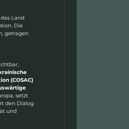
 das Land 
tion. Die 
n, getragen 
 
chtbar, 
rainische 
tion (COSAC) 
uswärtige 
ropa, setzt 
rt den Dialog 
ät und 