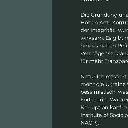
Die Gründung una
Hohen Anti-Korrupt
der Integrität“ wu
wirksam: Es gibt 
hinaus haben Refo
Vermögenserkläru
für mehr Transpar
Natürlich existier
mehr die Ukraine 
pessimistisch, was
Fortschritt: Währ
Korruption konfron
Institute of Socio
NACP).