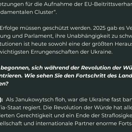
etzungen für die Aufnahme der EU-Beitrittsverh
damentalen Cluster“.
 Erfolge müssen geschützt werden. 2025 gab es V
rung und Parlament, ihre Unabhängigkeit zu sch
titutionen ist heute sowohl eine der größten Hera
 wichtigsten Errungenschaften der Ukraine.
 begonnen, sich während der Revolution der Wür
trieren. Wie sehen Sie den Fortschritt des Land
en?
: 
 Als Janukowytsch floh, war die Ukraine fast ba
a-Staat regiert. Die Revolution der Würde hat alle
rten Gerechtigkeit und ein Ende der Straflosigke
ellschaft und internationale Partner enorme Fortsc