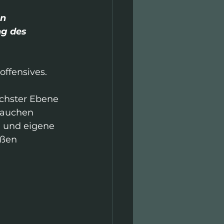
n 
ng des 
offensives. 
öchster Ebene 
rauchen 
und eigene 
oßen 