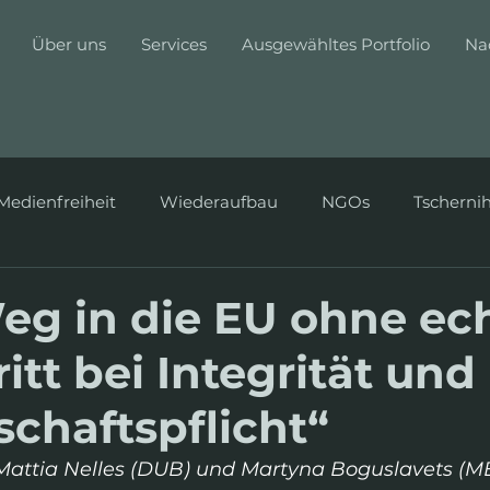
Über uns
Services
Ausgewähltes Portfolio
Na
Medienfreiheit
Wiederaufbau
NGOs
Tscherni
eg in die EU ohne ec
itt bei Integrität und
chaftspflicht“
 Mattia Nelles (DUB) und Martyna Boguslavets (M