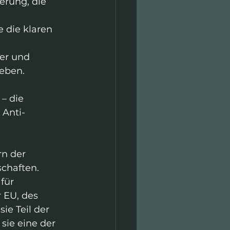
rung, die 
e die klaren 
 
er und 
eben.
– die 
 Anti-
rn der 
chaften.
für 
 EU, des 
e Teil der 
sie eine der 